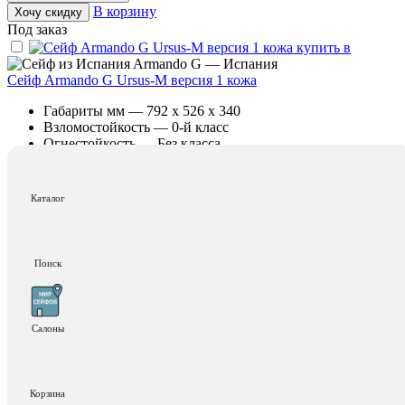
В корзину
Хочу скидку
Под заказ
Armando G — Испания
Сейф Armando G Ursus-M версия 1 кожа
Габариты мм — 792 x 526 x 340
Взломостойкость — 0-й класс
Огнестойкость — Без класса
13 560 300 ₽
Добавить в корзину
Каталог
В корзину
Хочу скидку
Под заказ
Поиск
Armando G — Испания
Сейф Armando G Ursus-L версия 3 кожа
Габариты мм — 792 x 736 x 340
Взломостойкость — 3-й класс
Салоны
Огнестойкость — Без класса
20 218 200 ₽
Корзина
Добавить в корзину