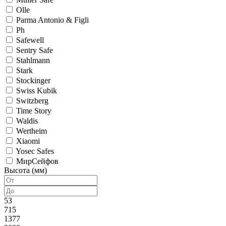
Olle
Parma Antonio & Figli
Ph
Safewell
Sentry Safe
Stahlmann
Stark
Stockinger
Swiss Kubik
Switzberg
Time Story
Waldis
Wertheim
Xiaomi
Yosec Safes
МирСейфов
Высота (мм)
53
715
1377