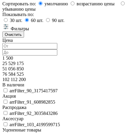
Сортировать по:
умолчанию
возрастанию цены
убыванию цены
Показывать по:
30
шт.
60
шт.
90
шт.
Фильтры
Цена
1 500
25 529 175
51 056 850
76 584 525
102 112 200
В наличии
arrFilter_90_3175417597
Акция
arrFilter_91_608982855
Распродажа
arrFilter_92_3035843286
Аксессуар
arrFilter_103_4199599715
Уцененные товары