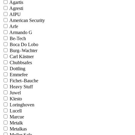
Agartis
Agresti
AIPU
American Security
Arfe
Armando G
Be-Tech
Boca Do Lobo
Burg–Wachter
Carl Kästner
Chubbsafes
Dottling
Emmefee
Fichet–Bauche
Heavy Stuff
Juwel
Klesto
Loringhoven
Lucell
Marcue
Metalk
Metalkas
Muller Safe