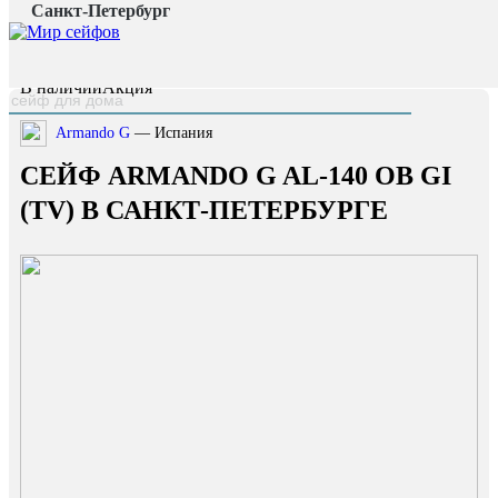
Санкт-Петербург
Главная страница
/
Каталог
/
Сейф Armando G AL-140 OB GI (TV)
наверх
В наличии
Акция
Armando G
— Испания
СЕЙФ ARMANDO G AL-140 OB GI
(TV) В САНКТ-ПЕТЕРБУРГЕ