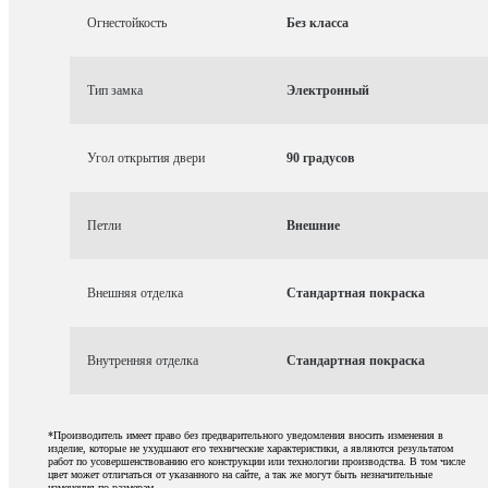
Огнестойкость
Без класса
Тип замка
Электронный
Угол открытия двери
90 градусов
Петли
Внешние
Внешняя отделка
Стандартная покраска
Внутренняя отделка
Стандартная покраска
*Производитель имеет право без предварительного уведомления вносить изменения в
изделие, которые не ухудшают его технические характеристики, а являются результатом
работ по усовершенствованию его конструкции или технологии производства. В том числе
цвет может отличаться от указанного на сайте, а так же могут быть незначительные
изменения по размерам.