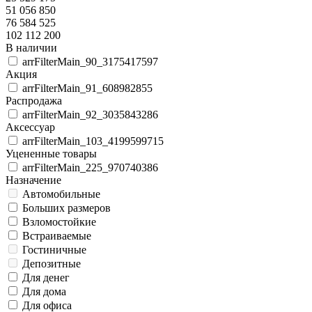
51 056 850
76 584 525
102 112 200
В наличии
arrFilterMain_90_3175417597
Акция
arrFilterMain_91_608982855
Распродажа
arrFilterMain_92_3035843286
Аксессуар
arrFilterMain_103_4199599715
Уцененные товары
arrFilterMain_225_970740386
Назначение
Автомобильные
Больших размеров
Взломостойкие
Встраиваемые
Гостиничные
Депозитные
Для денег
Для дома
Для офиса