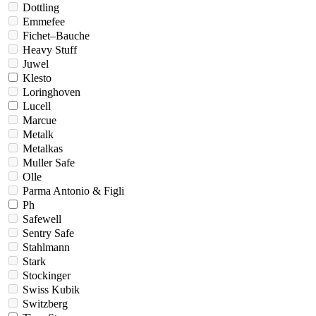
Dottling
Emmefee
Fichet–Bauche
Heavy Stuff
Juwel
Klesto
Loringhoven
Lucell
Marcue
Metalk
Metalkas
Muller Safe
Olle
Parma Antonio & Figli
Ph
Safewell
Sentry Safe
Stahlmann
Stark
Stockinger
Swiss Kubik
Switzberg