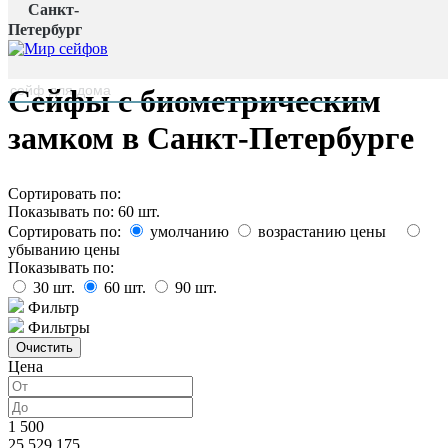
Санкт-
Главная страница
/
Петербург
Каталог
наверх
Сейфы с биометрическим
замком в Санкт-Петербурге
Сортировать по:
Показывать по:
60
шт.
Сортировать по:
умолчанию
возрастанию цены
убыванию цены
Показывать по:
30
шт.
60
шт.
90
шт.
Фильтр
Фильтры
Цена
1 500
25 529 175