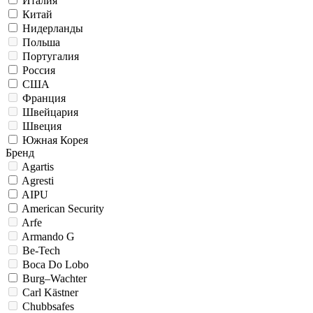
Италия
Китай
Нидерланды
Польша
Португалия
Россия
США
Франция
Швейцария
Швеция
Южная Корея
Бренд
Agartis
Agresti
AIPU
American Security
Arfe
Armando G
Be-Tech
Boca Do Lobo
Burg–Wachter
Carl Kästner
Chubbsafes