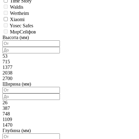
Time Story
Waldis
Wertheim
Xiaomi
Yosec Safes
МирСейфов
Высота (мм)
53
715
1377
2038
2700
Ширина (мм)
26
387
748
1109
1470
Глубина (мм)