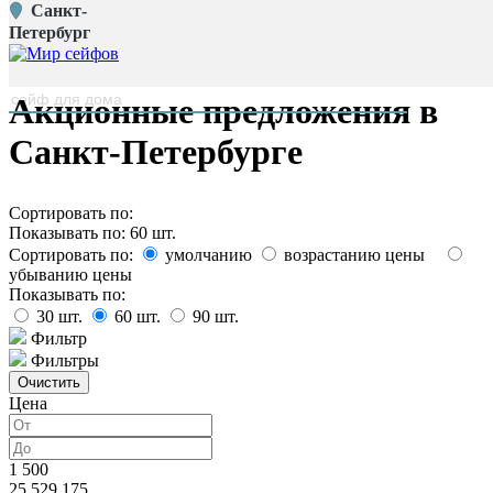
Санкт-
Главная страница
/
Петербург
Каталог
наверх
Акционные предложения в
Санкт-Петербурге
Сортировать по:
Показывать по:
60
шт.
Сортировать по:
умолчанию
возрастанию цены
убыванию цены
Показывать по:
30
шт.
60
шт.
90
шт.
Фильтр
Фильтры
Цена
1 500
25 529 175