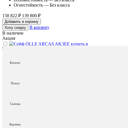
Огнестойкость — Без класса
158 822 ₽
139 800 ₽
Добавить в корзину
В корзину
Хочу скидку
В наличии
Акция
Olle — Испания
Сейф OLLE ARCAS AK3EE
Каталог
Габариты мм — 650 x 550 x 550
Взломостойкость — 5-й класс
Огнестойкость — Без класса
Поиск
1 884 000 ₽
1 601 500 ₽
Добавить в корзину
В корзину
Хочу скидку
В наличии
Салоны
Акция
Klesto — Россия
Сейф Klesto Smart JSM3 Ivory
Корзина