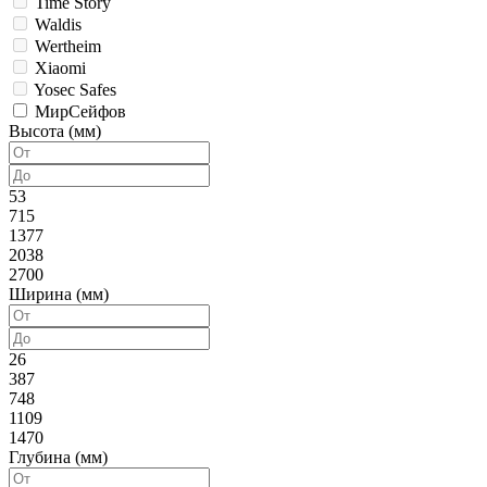
Time Story
Waldis
Wertheim
Xiaomi
Yosec Safes
МирСейфов
Высота (мм)
53
715
1377
2038
2700
Ширина (мм)
26
387
748
1109
1470
Глубина (мм)