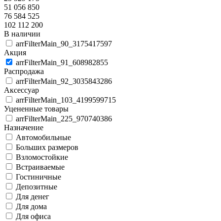
51 056 850
76 584 525
102 112 200
В наличии
arrFilterMain_90_3175417597
Акция
arrFilterMain_91_608982855
Распродажа
arrFilterMain_92_3035843286
Аксессуар
arrFilterMain_103_4199599715
Уцененные товары
arrFilterMain_225_970740386
Назначение
Автомобильные
Больших размеров
Взломостойкие
Встраиваемые
Гостиничные
Депозитные
Для денег
Для дома
Для офиса