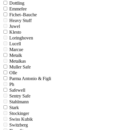
Dottling
Emmefee
Fichet–Bauche
Heavy Stuff
Juwel
Klesto
Loringhoven
Lucell
Marcue
Metalk
Metalkas
Muller Safe
Olle
Parma Antonio & Figli
Ph
Safewell
Sentry Safe
Stahlmann
Stark
Stockinger
Swiss Kubik
Switzberg