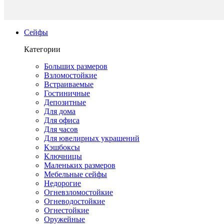
Сейфы
Категории
Больших размеров
Взломостойкие
Встраиваемые
Гостиничные
Депозитные
Для дома
Для офиса
Для часов
Для ювелирных украшений
Кэшбоксы
Ключницы
Маленьких размеров
Мебельные сейфы
Недорогие
Огневзломостойкие
Огневодостойкие
Огнестойкие
Оружейные