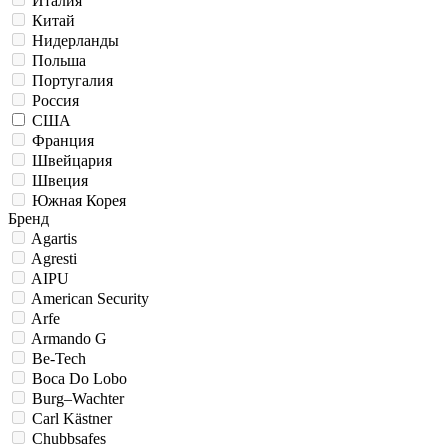
Италия
Китай
Нидерланды
Польша
Португалия
Россия
США
Франция
Швейцария
Швеция
Южная Корея
Бренд
Agartis
Agresti
AIPU
American Security
Arfe
Armando G
Be-Tech
Boca Do Lobo
Burg–Wachter
Carl Kästner
Chubbsafes