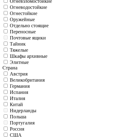
Огневзломостойкие
Огневодостойкие
Огнестойкие
Оружейные
Отдельно стоящие
Переносные
Почтовые ящики
Тайник
Тяжелые
Шкафы архивные
Элитные
Страна
Австрия
Великобритания
Германия
Испания
Италия
Китай
Нидерланды
Польша
Португалия
Россия
США