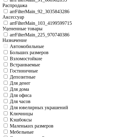
Распродажа
arrFilterMain_92_3035843286
Аксессуар
arrFilterMain_103_4199599715
Уцененные товары
arrFilterMain_225_970740386
Назначение
Автомобильные
Больших размеров
Взломостойкие
Встраиваемые
Гостиничные
Депозитные
Для денег
Для дома
Для офиса
Для часов
Для ювелирных украшений
Ключницы
Кэшбоксы
Маленьких размеров
Мебельные