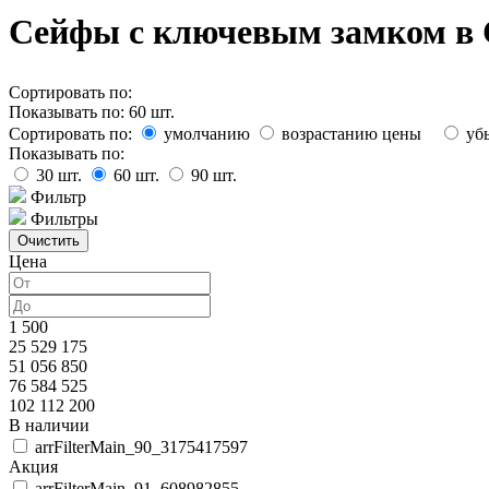
Сейфы с ключевым замком в 
Сортировать по:
Показывать по:
60
шт.
Сортировать по:
умолчанию
возрастанию цены
уб
Показывать по:
30
шт.
60
шт.
90
шт.
Фильтр
Фильтры
Цена
1 500
25 529 175
51 056 850
76 584 525
102 112 200
В наличии
arrFilterMain_90_3175417597
Акция
arrFilterMain_91_608982855