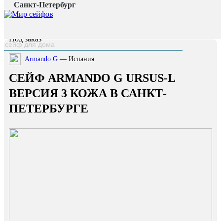
Санкт-Петербург
Главная страница
/
Каталог
/
Сейф Armando G Ursus-L версия 3 кожа
наверх
Под заказ
Armando G
— Испания
СЕЙФ ARMANDO G URSUS-L
ВЕРСИЯ 3 КОЖА В САНКТ-
ПЕТЕРБУРГЕ