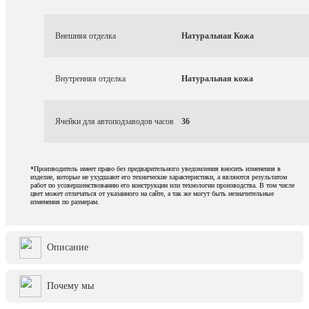
Внешняя отделка
Натуральная Кожа
Внутренняя отделка
Натуральная кожа
Ячейки для автоподзаводов часов
36
*Производитель имеет право без предварительного уведомления вносить изменения в
изделие, которые не ухудшают его технические характеристики, а являются результатом
работ по усовершенствованию его конструкции или технологии производства. В том числе
цвет может отличаться от указанного на сайте, а так же могут быть незначительные
изменения по размерам.
Описание
Почему мы