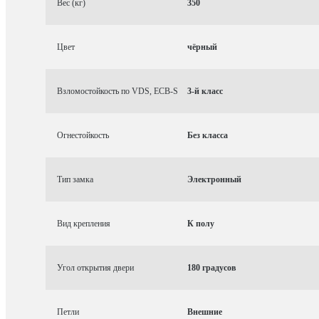
Вес (кг)
350
Цвет
чёрный
Взломостойкость по VDS, ECB-S
3-й класс
Огнестойкость
Без класса
Тип замка
Электронный
Вид крепления
К полу
Угол открытия двери
180 градусов
Петли
Внешние