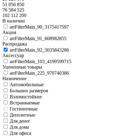
51 056 850
76 584 525
102 112 200
В наличии
arrFilterMain_90_3175417597
Акция
arrFilterMain_91_608982855
Распродажа
arrFilterMain_92_3035843286
Аксессуар
arrFilterMain_103_4199599715
Уцененные товары
arrFilterMain_225_970740386
Назначение
Автомобильные
Больших размеров
Взломостойкие
Встраиваемые
Гостиничные
Депозитные
Для денег
Для дома
Для офиса