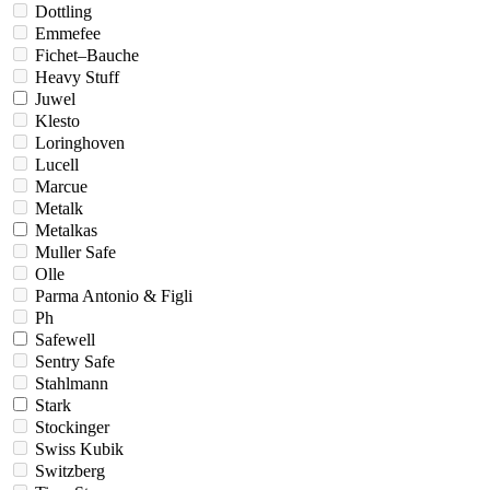
Dottling
Emmefee
Fichet–Bauche
Heavy Stuff
Juwel
Klesto
Loringhoven
Lucell
Marcue
Metalk
Metalkas
Muller Safe
Olle
Parma Antonio & Figli
Ph
Safewell
Sentry Safe
Stahlmann
Stark
Stockinger
Swiss Kubik
Switzberg