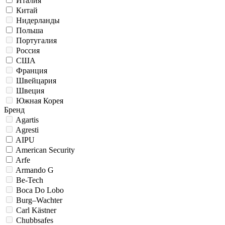
Италия
Китай
Нидерланды
Польша
Португалия
Россия
США
Франция
Швейцария
Швеция
Южная Корея
Бренд
Agartis
Agresti
AIPU
American Security
Arfe
Armando G
Be-Tech
Boca Do Lobo
Burg–Wachter
Carl Kästner
Chubbsafes