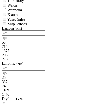
Time Story
Waldis
Wertheim
Xiaomi
Yosec Safes
МирСейфов
Высота (мм)
53
715
1377
2038
2700
Ширина (мм)
26
387
748
1109
1470
Глубина (мм)