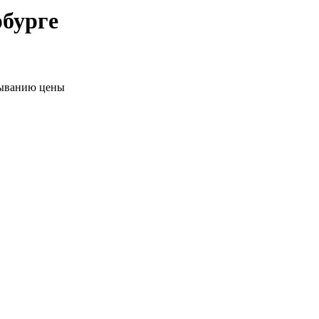
рбурге
ыванию цены