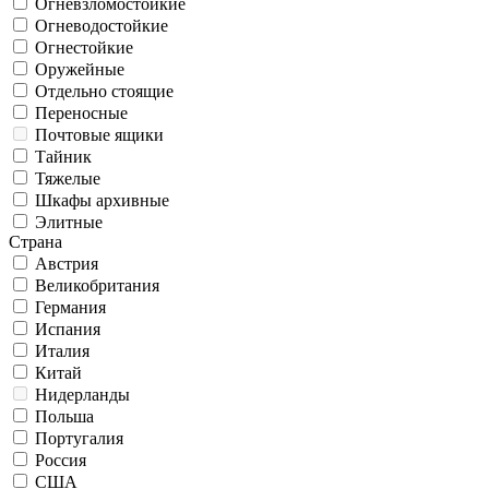
Огневзломостойкие
Огневодостойкие
Огнестойкие
Оружейные
Отдельно стоящие
Переносные
Почтовые ящики
Тайник
Тяжелые
Шкафы архивные
Элитные
Страна
Австрия
Великобритания
Германия
Испания
Италия
Китай
Нидерланды
Польша
Португалия
Россия
США