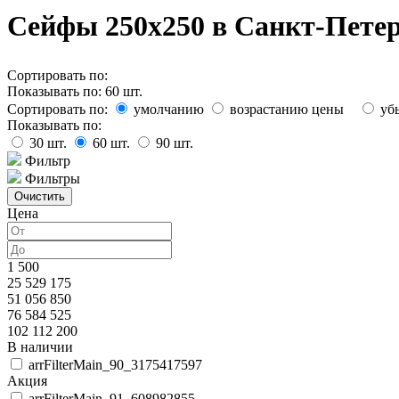
Сейфы 250х250 в Санкт-Пете
Сортировать по:
Показывать по:
60
шт.
Сортировать по:
умолчанию
возрастанию цены
уб
Показывать по:
30
шт.
60
шт.
90
шт.
Фильтр
Фильтры
Цена
1 500
25 529 175
51 056 850
76 584 525
102 112 200
В наличии
arrFilterMain_90_3175417597
Акция
arrFilterMain_91_608982855