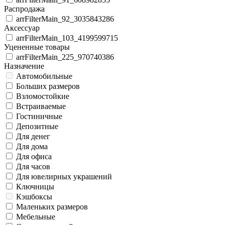
Распродажа
arrFilterMain_92_3035843286
Аксессуар
arrFilterMain_103_4199599715
Уцененные товары
arrFilterMain_225_970740386
Назначение
Автомобильные
Больших размеров
Взломостойкие
Встраиваемые
Гостиничные
Депозитные
Для денег
Для дома
Для офиса
Для часов
Для ювелирных украшений
Ключницы
Кэшбоксы
Маленьких размеров
Мебельные