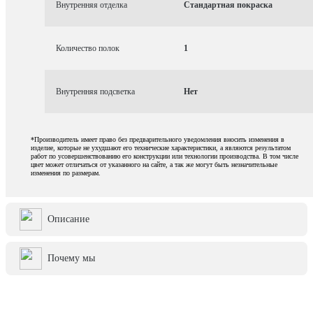
Внутренняя отделка
Стандартная покраска
Количество полок
1
Внутренняя подсветка
Нет
*Производитель имеет право без предварительного уведомления вносить изменения в
изделие, которые не ухудшают его технические характеристики, а являются результатом
работ по усовершенствованию его конструкции или технологии производства. В том числе
цвет может отличаться от указанного на сайте, а так же могут быть незначительные
изменения по размерам.
Описание
Почему мы