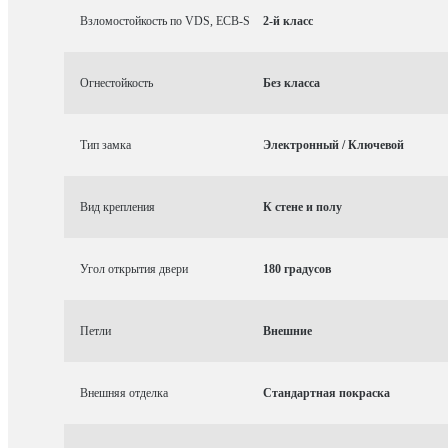
Взломостойкость по VDS, ECB-S
2-й класс
Огнестойкость
Без класса
Тип замка
Электронный / Ключевой
Вид крепления
К стене и полу
Угол открытия двери
180 градусов
Петли
Внешние
Внешняя отделка
Стандартная покраска