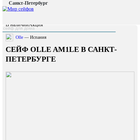
Санкт-Петербург
Главная страница
/
Каталог
/
Сейф OLLE AM1LE
наверх
В наличии
Акция
Olle
— Испания
СЕЙФ OLLE AM1LE В САНКТ-
ПЕТЕРБУРГЕ