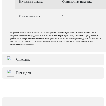
Внутренняя отделка
Стандартная покраска
Количество полок
1
*Производитель имеет право без предварительного уведомления вносить изменения в
изделие, которые не ухудшают его технические характеристики, а являются результатом
работ по усовершенствованию его конструкции или технологии производства. В том числе
цвет может отличаться от указанного на сайте, а так же могут быть незначительные
изменения по размерам.
Описание
Почему мы