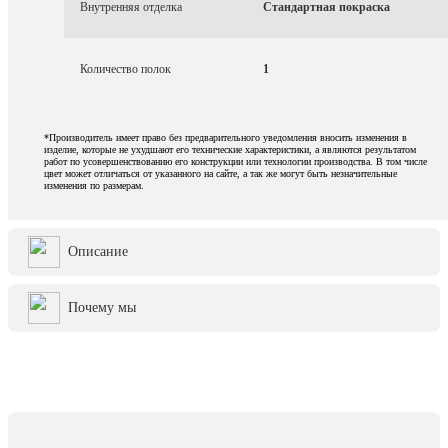
Внутренняя отделка
Стандартная покраска
Количество полок
1
*Производитель имеет право без предварительного уведомления вносить изменения в
изделие, которые не ухудшают его технические характеристики, а являются результатом
работ по усовершенствованию его конструкции или технологии производства. В том числе
цвет может отличаться от указанного на сайте, а так же могут быть незначительные
изменения по размерам.
Описание
Почему мы