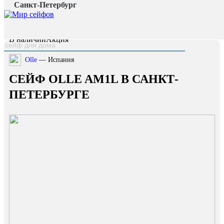
Санкт-Петербург
Главная страница
/
Каталог
/
Сейф OLLE AM1L
наверх
В наличии
Акция
Olle
— Испания
СЕЙФ OLLE AM1L В САНКТ-
ПЕТЕРБУРГЕ