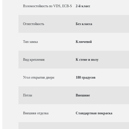
Взломостойкость по VDS, ECB-S
2-й класс
Огнестойкость
Без класса
Тип замка
Ключевой
Вид крепления
К стене и полу
Угол открытия двери
180 градусов
Петли
Внешние
Внешняя отделка
Стандартная покраска