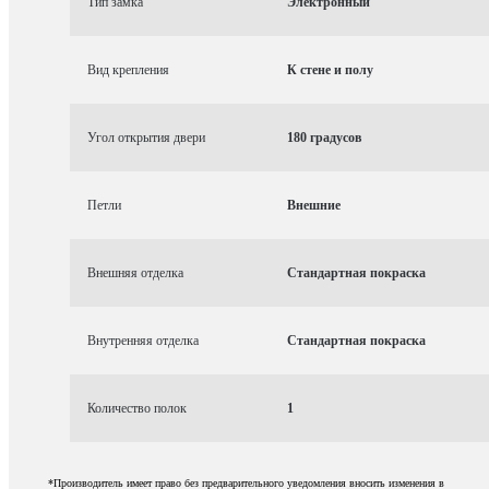
Тип замка
Электронный
Вид крепления
К стене и полу
Угол открытия двери
180 градусов
Петли
Внешние
Внешняя отделка
Стандартная покраска
Внутренняя отделка
Стандартная покраска
Количество полок
1
*Производитель имеет право без предварительного уведомления вносить изменения в