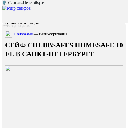
Санкт-Петербург
Главная страница
/
Каталог
/
Сейф Chubbsafes HOMESAFE 10 EL
наверх
В наличии
Акция
Chubbsafes
— Великобритания
СЕЙФ CHUBBSAFES HOMESAFE 10
EL В САНКТ-ПЕТЕРБУРГЕ