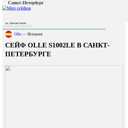
Санкт-Петербург
Главная страница
/
Каталог
/
Сейф OLLE S1002LE
наверх
В наличии
Olle
— Испания
СЕЙФ OLLE S1002LE В САНКТ-
ПЕТЕРБУРГЕ