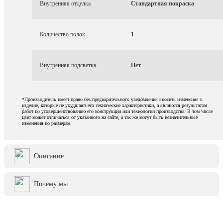
Внутренняя отделка
Стандартная покраска
Количество полок
1
Внутренняя подсветка
Нет
*Производитель имеет право без предварительного уведомления вносить изменения в
изделие, которые не ухудшают его технические характеристики, а являются результатом
работ по усовершенствованию его конструкции или технологии производства. В том числе
цвет может отличаться от указанного на сайте, а так же могут быть незначительные
изменения по размерам.
Описание
Почему мы