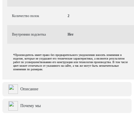
Количество полок
2
Внутренняя подсветка
Нет
*Производитель имеет право без предварительного уведомления вносить изменения в
изделие, которые не ухудшают его технические характеристики, а являются результатом
работ по усовершенствованию его конструкции или технологии производства. В том числе
цвет может отличаться от указанного на сайте, а так же могут быть незначительные
изменения по размерам.
Описание
Почему мы