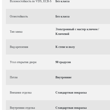
Взломостойкость по VDS, ECB-S
Без класса
Огнестойкость
Без класса
Электронный с мастер ключом /
Тип замка
Ключевой
Вид крепления
К стене и полу
Угол открытия двери
90 градусов
Петли
Внутренние
Внешняя отделка
Стандартная покраска
Внутренняя отделка
Стандартная покраска