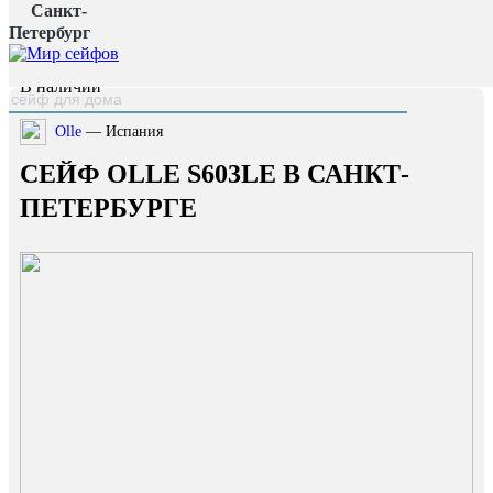
Санкт-
Главная страница
/
Петербург
Каталог
/
Сейф OLLE S603LE
наверх
В наличии
Olle
— Испания
СЕЙФ OLLE S603LE В САНКТ-
ПЕТЕРБУРГЕ