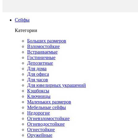
Сейфы
Категории
Больших размеров
Взломостойкие
Встраиваемые
Гостиничные
Депозитные
Для дома
Для офиса
Для часов
Для ювелирных украшений
Кэшбоксы
Ключницы
Маленьких размеров
Мебельные сейфы
Недорогие
Огневзломостойкие
Огневодостойкие
Огнестойкие
Оружейные