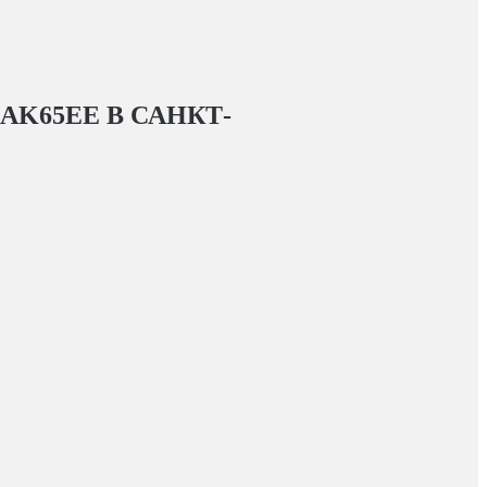
 AK65EE
В САНКТ-