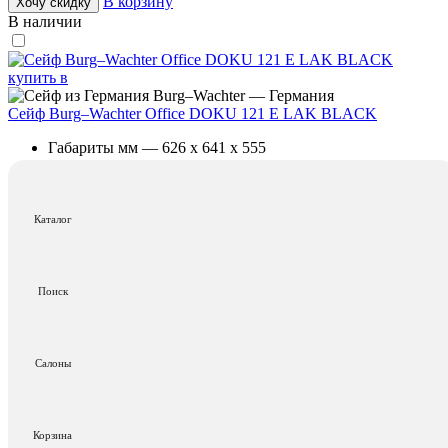
В корзину
Хочу скидку
В наличии
Burg–Wachter — Германия
Сейф Burg–Wachter Office DOKU 121 E LAK BLACK
Габариты мм — 626 x 641 x 555
Взломостойкость — 2-й класс
Огнестойкость — 60P - 60 мин
2 382 586 ₽
2 239 000 ₽
Каталог
Добавить в корзину
В корзину
Хочу скидку
Под заказ
Поиск
Stockinger — Германия
Сейф Stockinger HYAS VARNISH
Салоны
Габариты мм — 1020 x 1160 x 730+70
Взломостойкость — 3-й класс
Огнестойкость — 60P - 60 мин
Корзина
от 41 738 300 ₽
*