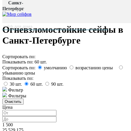
Санкт-
Главная страница
/
Петербург
Каталог
наверх
Огневзломостойкие сейфы в
Санкт-Петербурге
Сортировать по:
Показывать по:
60
шт.
Сортировать по:
умолчанию
возрастанию цены
убыванию цены
Показывать по:
30
шт.
60
шт.
90
шт.
Фильтр
Фильтры
Цена
1 500
25 529 175