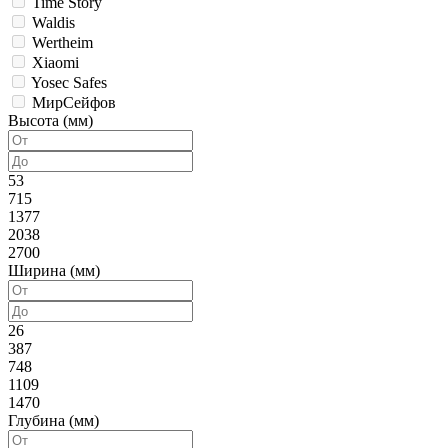
Time Story
Waldis
Wertheim
Xiaomi
Yosec Safes
МирСейфов
Высота (мм)
53
715
1377
2038
2700
Ширина (мм)
26
387
748
1109
1470
Глубина (мм)