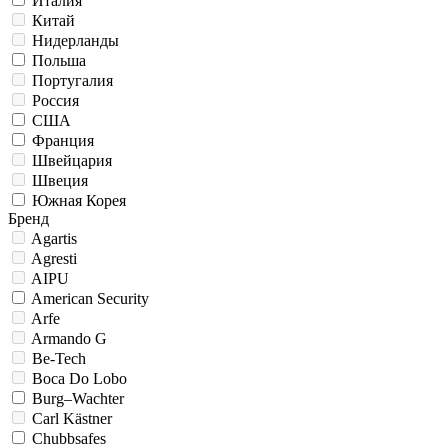
Италия
Китай
Нидерланды
Польша
Португалия
Россия
США
Франция
Швейцария
Швеция
Южная Корея
Бренд
Agartis
Agresti
AIPU
American Security
Arfe
Armando G
Be-Tech
Boca Do Lobo
Burg–Wachter
Carl Kästner
Chubbsafes