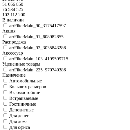
51 056 850
76 584 525
102 112 200
В наличии
arrFilterMain_90_3175417597
Акция
arrFilterMain_91_608982855
Распродажа
arrFilterMain_92_3035843286
Аксессуар
arrFilterMain_103_4199599715
Уцененные товары
arrFilterMain_225_970740386
Назначение
Автомобильные
Больших размеров
Взломостойкие
Встраиваемые
Гостиничные
Депозитные
Для денег
Для дома
Для офиса