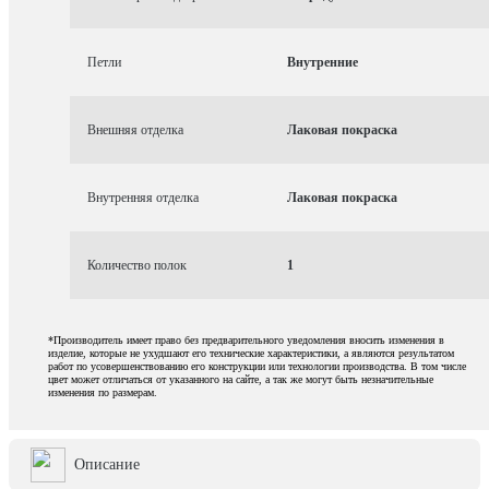
Петли
Внутренние
Внешняя отделка
Лаковая покраска
Внутренняя отделка
Лаковая покраска
Количество полок
1
*Производитель имеет право без предварительного уведомления вносить изменения в
изделие, которые не ухудшают его технические характеристики, а являются результатом
работ по усовершенствованию его конструкции или технологии производства. В том числе
цвет может отличаться от указанного на сайте, а так же могут быть незначительные
изменения по размерам.
Описание