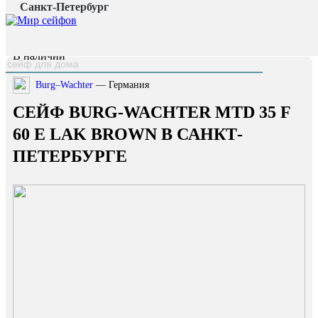
Санкт-Петербург
Главная страница
/
Каталог
/
Сейф Burg-Wachter MTD 35 F 60 E Lak brown
наверх
В наличии
Burg–Wachter
— Германия
СЕЙФ BURG-WACHTER MTD 35 F
60 E LAK BROWN В САНКТ-
ПЕТЕРБУРГЕ