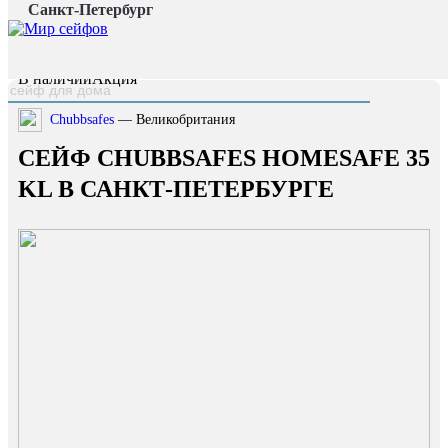
Санкт-Петербург
Главная страница
/
Каталог
/
Сейф Chubbsafes HOMESAFE 35 KL
наверх
В наличии
Акция
Chubbsafes
— Великобритания
СЕЙФ CHUBBSAFES HOMESAFE 35
KL В САНКТ-ПЕТЕРБУРГЕ