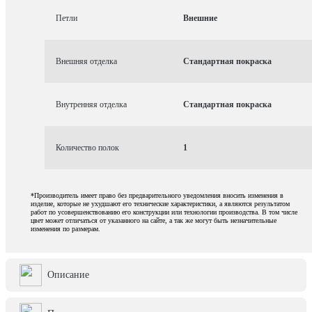
Петли
Внешние
Внешняя отделка
Стандартная покраска
Внутренняя отделка
Стандартная покраска
Количество полок
1
*Производитель имеет право без предварительного уведомления вносить изменения в
изделие, которые не ухудшают его технические характеристики, а являются результатом
работ по усовершенствованию его конструкции или технологии производства. В том числе
цвет может отличаться от указанного на сайте, а так же могут быть незначительные
изменения по размерам.
Описание