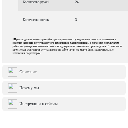
Количество ружей
24
Количество полок
3
*Производитель имеет право без предварительного уведомления вносить изменения в
изделие, которые не ухудшают его технические характеристики, а являются результатом
работ по усовершенствованию его конструкции или технологии производства. В том числе
цвет может отличаться от указанного на сайте, а так же могут быть незначительные
изменения по размерам.
Описание
Почему мы
Инструкции к сейфам