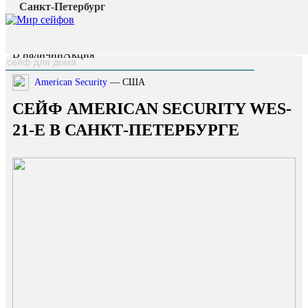
Санкт-Петербург
Главная страница
/
Каталог
/
Сейф American Security WES-21-E
наверх
В наличии
Акция
American Security
— США
СЕЙФ AMERICAN SECURITY WES-
21-E В САНКТ-ПЕТЕРБУРГЕ