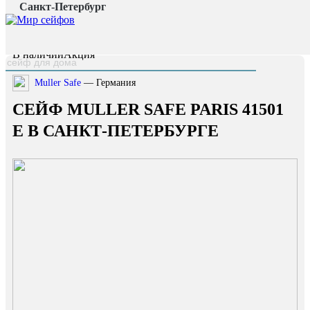
Санкт-Петербург
Главная страница
/
Каталог
/
Сейф Muller Safe Paris 41501 E
наверх
В наличии
Акция
Muller Safe
— Германия
СЕЙФ MULLER SAFE PARIS 41501
E В САНКТ-ПЕТЕРБУРГЕ