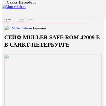
Санкт-Петербург
Главная страница
/
Каталог
/
Сейф Muller Safe Rom 42009 E
наверх
В наличии
Акция
Muller Safe
— Германия
СЕЙФ MULLER SAFE ROM 42009 E
В САНКТ-ПЕТЕРБУРГЕ