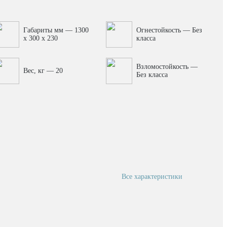
фа. Конструктивно оружейный шкаф TakTika 2313 EL
ниям действующего законодательства.
Габариты мм — 1300
Огнестойкость — Без
x 300 x 230
класса
Взломостойкость —
Вес, кг — 20
Без класса
Все характеристики