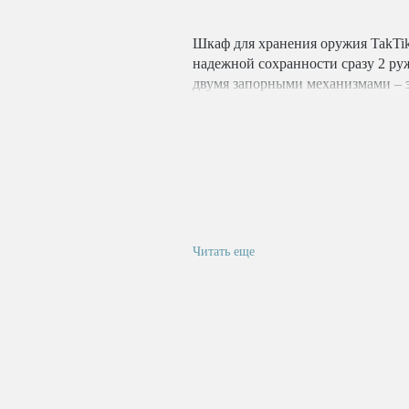
Шкаф для хранения оружия TakTik
надежной сохранности сразу 2 ру
двумя запорными механизмами – 
повышенной секретности с 3 кре
имеет дисплей с подсветкой, а та
основного и запасного на случай 
Шкаф может замыкаться на элект
расположенный внизу. Модель име
замыкающееся на ключ. Внутри шк
карман для дополнительных аксесс
шкафу есть прорезиненные ложе
Читать еще
закрепить ружья внутри конструк
снаряжение, не опасаясь за цело
исключены. Дверца усилена за счё
также предохраняет устройство от
размещать внутри ружья высотой 
порошковой краской. Оружейный ш
для монтажа устройства к полу и
возможностью крепления шкафа к 