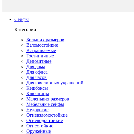
Сейфы
Категории
Больших размеров
Взломостойкие
Встраиваемые
Гостиничные
Депозитные
Для дома
Для офиса
Для часов
Для ювелирных украшений
Кэшбоксы
Ключницы
Маленьких размеров
Мебельные сейфы
Недорогие
Огневзломостойкие
Огневодостойкие
Огнестойкие
Оружейные