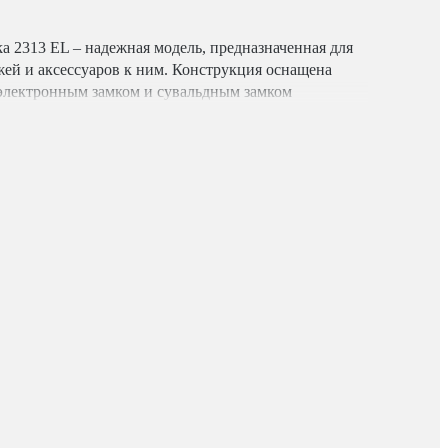
a 2313 EL – надежная модель, предназначенная для
жей и аксессуаров к ним. Конструкция оснащена
электронным замком и сувальдным замком
пкими ригелями. Электронный запорный механизм
кже возможность использования 2 кодов доступа –
утраты первого. Замок работает от 4 батареек АА.
ронный замок и дополнительно на ключевой,
ет трейзерное отделение для патронов и пороха,
афа также расположены: • скоба для инвентаря; •
уаров к снаряжению; • сварная полка. Также в
менты, позволяющие надежно и неподвижно
ции. Мягкий коврик позволяет устанавливать
стность приклада. Механические повреждения
т наличия крепкого металлического короба. Короб
 взлома, закрывая замки. Высота шкафа позволяет
до 1295 мм. Корпус покрыт износостойкой
каф TakTika 2313 EL имеет несколько отверстий
ли стене. Специалисты рекомендуют не пренебрегать
поверхности, так как эта манипуляция многократно