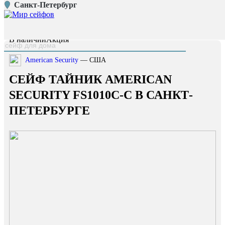
Санкт-Петербург
Главная страница
/
Каталог
/
Сейф тайник American Security FS1010C-C
наверх
В наличии
Акция
American Security
— США
СЕЙФ ТАЙНИК AMERICAN
SECURITY FS1010C-C В САНКТ-
ПЕТЕРБУРГЕ