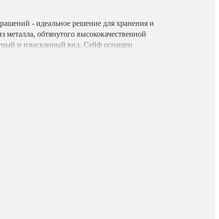
рашений - идеальное решение для хранения и
з металла, обтянутого высококачественной
нтный и изысканный вид. Сейф оснащен
 открывается с помощью сканирования отпечатка
0 отпечатков в память устройства.
мный лоток для размещения ювелирных украшений.
аполнение, которое обеспечивает дополнительную
повреждений.
кумулятора, что обеспечивает бесперебойную работу
нная литиевая батарея легко заряжается от любой
мощью внешнего аккумулятора с разъемом типа USB
нности и надежности своих ювелирных изделий,
ить к полу или стене используя заранее
епления. Для экстренного открывания предусмотрен
атулки имеется элегантная подсветка внутреннего