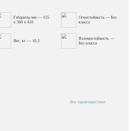
зования при недостатке освещения.
 ваши ценности в безопасности, используя этот сейф
Габариты мм — 155
Огнестойкость — Без
 только обеспечит безопасность ваших ценных
x 360 x 410
класса
ополнением к вашему интерьеру.
Взломостойкость —
Вес, кг — 10,3
Без класса
Все характеристики