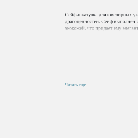
Сейф-шкатулка для ювелирных ук
драгоценностей. Сейф выполнен и
экокожей, что придает ему элега
биометрическим замком, который
пальца. Вы можете записать до 10
Внутри сейфа-шкатулки есть съе
Лоток имеет мягкое внутреннее н
защиту украшений от царапин и 
Сейф работает от встроенного ак
Читать еще
и удобство использования. Встрое
зарядки для смартфонов или с по
TYPE-C.
Вы можете быть уверены в сохра
храня их сейфе-шкатулке.
Сейф-шкатулку вы можете прикреп
подготовленные отверстия для кр
ключ. В верхней секции сейфа-шк