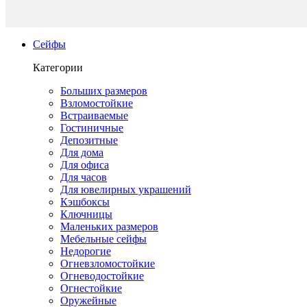
Сейфы
Категории
Больших размеров
Взломостойкие
Встраиваемые
Гостиничные
Депозитные
Для дома
Для офиса
Для часов
Для ювелирных украшений
Кэшбоксы
Ключницы
Маленьких размеров
Мебельные сейфы
Недорогие
Огневзломостойкие
Огневодостойкие
Огнестойкие
Оружейные