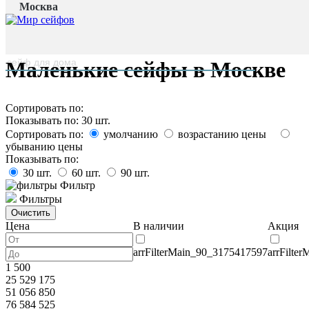
Москва
Главная страница
/
Каталог
наверх
Маленькие сейфы в Москве
Сортировать по:
Показывать по:
30
шт.
Сортировать по:
умолчанию
возрастанию цены
убыванию цены
Показывать по:
30
шт.
60
шт.
90
шт.
Фильтр
Фильтры
Цена
В наличии
Акция
arrFilterMain_90_3175417597
arrFilte
1 500
25 529 175
51 056 850
76 584 525