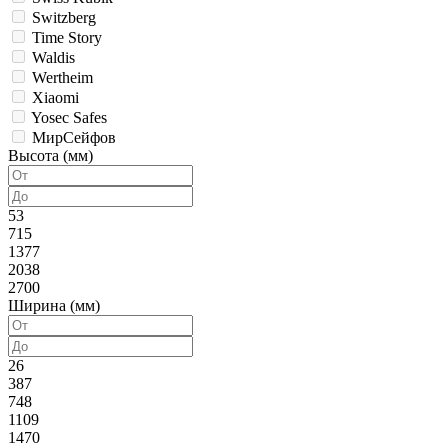
Switzberg
Time Story
Waldis
Wertheim
Xiaomi
Yosec Safes
МирСейфов
Высота (мм)
53
715
1377
2038
2700
Ширина (мм)
26
387
748
1109
1470