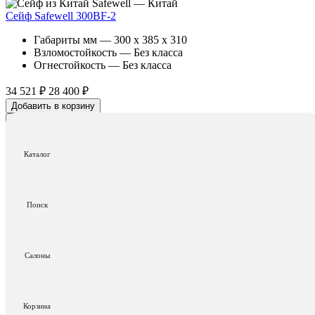
Safewell — Китай
Сейф Safewell 300BF-2
Габариты мм — 300 x 385 x 310
Взломостойкость — Без класса
Огнестойкость — Без класса
34 521 ₽
28 400 ₽
Добавить в корзину
В корзину
Хочу скидку
В наличии
Распродажа
Каталог
Safewell — Китай
Сейф Safewell 300BM
Поиск
Габариты мм — 300 x 380 x 300
Взломостойкость — Без класса
Огнестойкость — Без класса
Салоны
19 656 ₽
16 200 ₽
Добавить в корзину
В корзину
Хочу скидку
1
2
Корзина