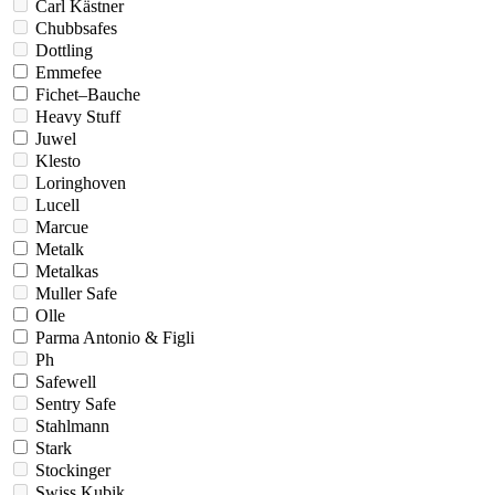
Carl Kästner
Chubbsafes
Dottling
Emmefee
Fichet–Bauche
Heavy Stuff
Juwel
Klesto
Loringhoven
Lucell
Marcue
Metalk
Metalkas
Muller Safe
Olle
Parma Antonio & Figli
Ph
Safewell
Sentry Safe
Stahlmann
Stark
Stockinger
Swiss Kubik