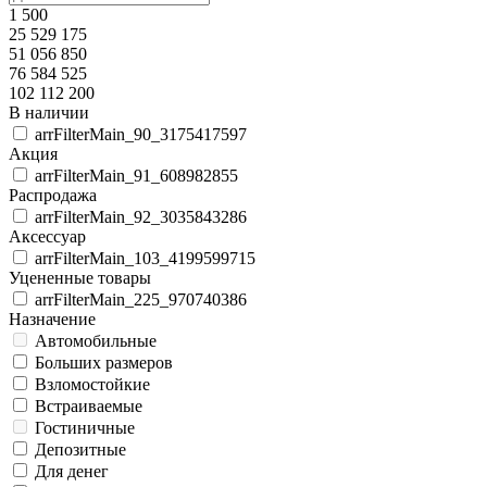
1 500
25 529 175
51 056 850
76 584 525
102 112 200
В наличии
arrFilterMain_90_3175417597
Акция
arrFilterMain_91_608982855
Распродажа
arrFilterMain_92_3035843286
Аксессуар
arrFilterMain_103_4199599715
Уцененные товары
arrFilterMain_225_970740386
Назначение
Автомобильные
Больших размеров
Взломостойкие
Встраиваемые
Гостиничные
Депозитные
Для денег