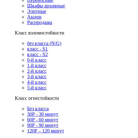
Переносные
Шкафы архивные
Элитные
Акции
Распродажа
Класс взломостойкости
без класса (N/G)
класс - S1
класс - S2
0-й класс
1-й класс
2-й класс
3-й класс
4-й класс
5-й класс
Класс огнестойкости
Без класса
30Р - 30 минут
60Р - 60 минут
90Р - 90 минут
120Р – 120 минут