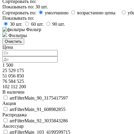
Сортировать по:
Показывать по:
30
шт.
Сортировать по:
умолчанию
возрастанию цены
уб
Показывать по:
30
шт.
60
шт.
90
шт.
Фильтр
Фильтры
Цена
1 500
25 529 175
51 056 850
76 584 525
102 112 200
В наличии
arrFilterMain_90_3175417597
Акция
arrFilterMain_91_608982855
Распродажа
arrFilterMain_92_3035843286
Аксессуар
arrFilterMain_103_4199599715