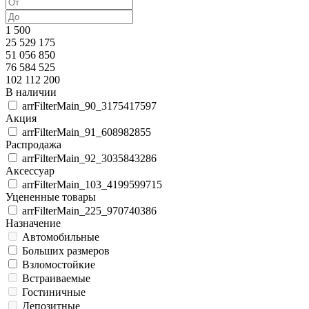
1 500
25 529 175
51 056 850
76 584 525
102 112 200
В наличии
arrFilterMain_90_3175417597
Акция
arrFilterMain_91_608982855
Распродажа
arrFilterMain_92_3035843286
Аксессуар
arrFilterMain_103_4199599715
Уцененные товары
arrFilterMain_225_970740386
Назначение
Автомобильные
Больших размеров
Взломостойкие
Встраиваемые
Гостиничные
Депозитные