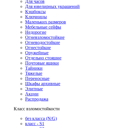
Для часов
Для ювелирных украшений
Кэшбоксы
Ключницы
Маленьких размеров
Мебельные сейфы
Недорогие
Огневзломостойкие
Огневодостойкие
Огнестойкие
Оружейные
Отдельно стоящие
Почтовые ящики
Тайники
Тяжелые
Переносные
Шкафы архивные
Элитные
Акции
Распродажа
Класс взломостойкости
без класса (N/G)
класс - S1