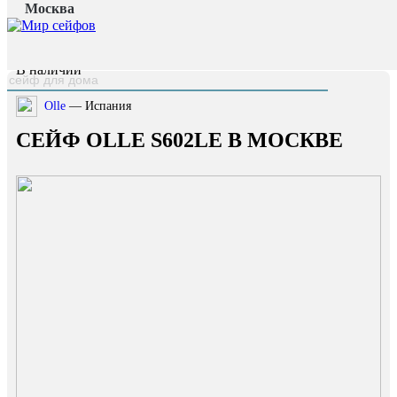
Москва
Главная страница
/
Каталог
/
Сейф OLLE S602LE
наверх
В наличии
Olle
— Испания
СЕЙФ OLLE S602LE В МОСКВЕ