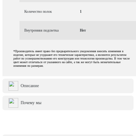
Количество полок
1
Внутренняя подсветка
Нет
*Производитель имеет право без предварительного уведомления вносить изменения в
изделие, которые не ухудшают его технические характеристики, а являются результатом
работ по усовершенствованию его конструкции или технологии производства. В том числе
цвет может отличаться от указанного на сайте, а так же могут быть незначительные
изменения по размерам.
Описание
Почему мы