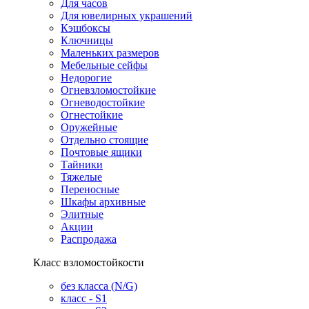
Для часов
Для ювелирных украшений
Кэшбоксы
Ключницы
Маленьких размеров
Мебельные сейфы
Недорогие
Огневзломостойкие
Огневодостойкие
Огнестойкие
Оружейные
Отдельно стоящие
Почтовые ящики
Тайники
Тяжелые
Переносные
Шкафы архивные
Элитные
Акции
Распродажа
Класс взломостойкости
без класса (N/G)
класс - S1