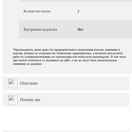
Количество полок
2
Внутренняя подсветка
Нет
*Производитель имеет право без предварительного уведомления вносить изменения в
изделие, которые не ухудшают его технические характеристики, а являются результатом
работ по усовершенствованию его конструкции или технологии производства. В том числе
цвет может отличаться от указанного на сайте, а так же могут быть незначительные
изменения по размерам.
Описание
Почему мы