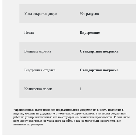
Угол открытия двери
90 градусов
Петли
Внутренние
Внешняя отделка
Стандартная покраска
Внутренняя отделка
Стандартная покраска
Количество полок
1
*Производитель имеет право без предварительного уведомления вносить изменения в
изделие, которые не ухудшают его технические характеристики, а являются результатом
работ по усовершенствованию его конструкции или технологии производства. В том числе
цвет может отличаться от указанного на сайте, а так же могут быть незначительные
изменения по размерам.