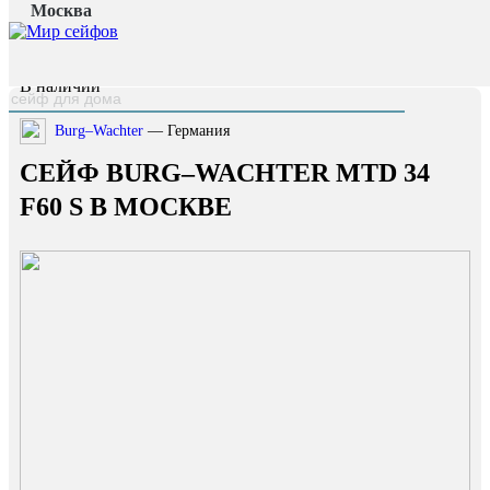
Москва
Главная страница
/
Каталог
/
Сейф Burg–Wachter MTD 34 F60 S
наверх
В наличии
Burg–Wachter
— Германия
СЕЙФ BURG–WACHTER MTD 34
F60 S В МОСКВЕ