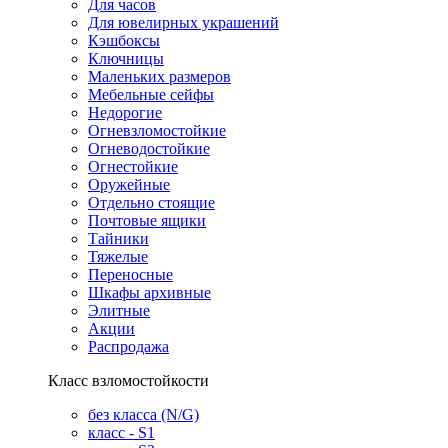
Для часов
Для ювелирных украшений
Кэшбоксы
Ключницы
Маленьких размеров
Мебельные сейфы
Недорогие
Огневзломостойкие
Огневодостойкие
Огнестойкие
Оружейные
Отдельно стоящие
Почтовые ящики
Тайники
Тяжелые
Переносные
Шкафы архивные
Элитные
Акции
Распродажа
Класс взломостойкости
без класса (N/G)
класс - S1