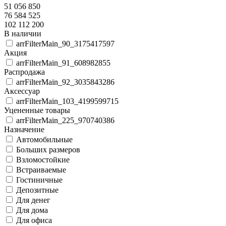
51 056 850
76 584 525
102 112 200
В наличии
arrFilterMain_90_3175417597
Акция
arrFilterMain_91_608982855
Распродажа
arrFilterMain_92_3035843286
Аксессуар
arrFilterMain_103_4199599715
Уцененные товары
arrFilterMain_225_970740386
Назначение
Автомобильные
Больших размеров
Взломостойкие
Встраиваемые
Гостиничные
Депозитные
Для денег
Для дома
Для офиса