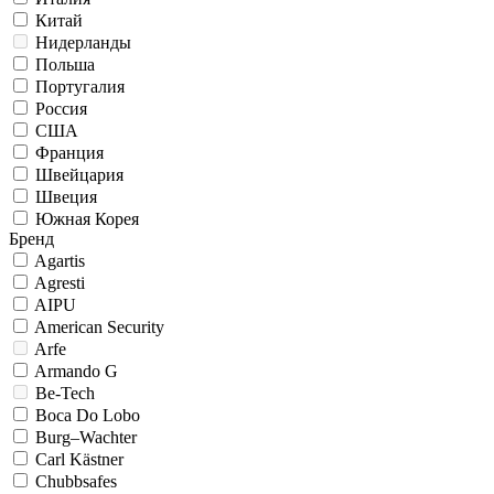
Китай
Нидерланды
Польша
Португалия
Россия
США
Франция
Швейцария
Швеция
Южная Корея
Бренд
Agartis
Agresti
AIPU
American Security
Arfe
Armando G
Be-Tech
Boca Do Lobo
Burg–Wachter
Carl Kästner
Chubbsafes