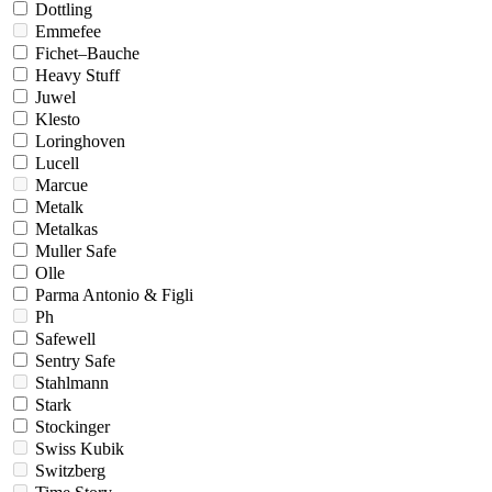
Dottling
Emmefee
Fichet–Bauche
Heavy Stuff
Juwel
Klesto
Loringhoven
Lucell
Marcue
Metalk
Metalkas
Muller Safe
Olle
Parma Antonio & Figli
Ph
Safewell
Sentry Safe
Stahlmann
Stark
Stockinger
Swiss Kubik
Switzberg