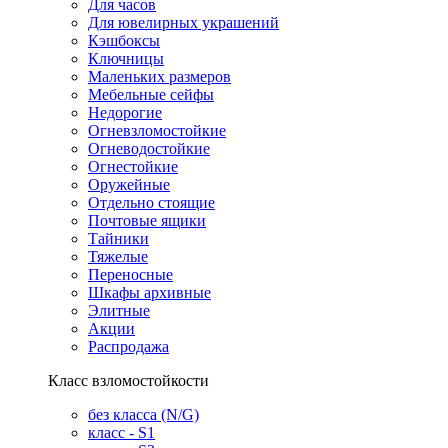
Для часов
Для ювелирных украшений
Кэшбоксы
Ключницы
Маленьких размеров
Мебельные сейфы
Недорогие
Огневзломостойкие
Огневодостойкие
Огнестойкие
Оружейные
Отдельно стоящие
Почтовые ящики
Тайники
Тяжелые
Переносные
Шкафы архивные
Элитные
Акции
Распродажа
Класс взломостойкости
без класса (N/G)
класс - S1