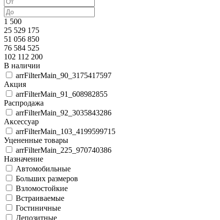
1 500
25 529 175
51 056 850
76 584 525
102 112 200
В наличии
arrFilterMain_90_3175417597
Акция
arrFilterMain_91_608982855
Распродажа
arrFilterMain_92_3035843286
Аксессуар
arrFilterMain_103_4199599715
Уцененные товары
arrFilterMain_225_970740386
Назначение
Автомобильные
Больших размеров
Взломостойкие
Встраиваемые
Гостиничные
Депозитные