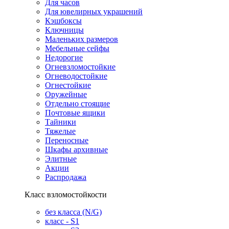
Для часов
Для ювелирных украшений
Кэшбоксы
Ключницы
Маленьких размеров
Мебельные сейфы
Недорогие
Огневзломостойкие
Огневодостойкие
Огнестойкие
Оружейные
Отдельно стоящие
Почтовые ящики
Тайники
Тяжелые
Переносные
Шкафы архивные
Элитные
Акции
Распродажа
Класс взломостойкости
без класса (N/G)
класс - S1