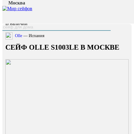
Москва
Главная страница
/
Каталог
/
Сейф OLLE S1003LE
наверх
В наличии
Olle
— Испания
СЕЙФ OLLE S1003LE В МОСКВЕ