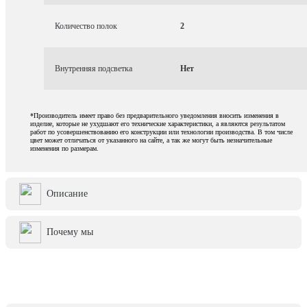
Количество полок
2
Внутренняя подсветка
Нет
*Производитель имеет право без предварительного уведомления вносить изменения в
изделие, которые не ухудшают его технические характеристики, а являются результатом
работ по усовершенствованию его конструкции или технологии производства. В том числе
цвет может отличаться от указанного на сайте, а так же могут быть незначительные
изменения по размерам.
Описание
Почему мы