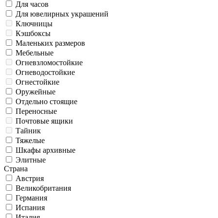
Для часов
Для ювелирных украшений
Ключницы
Кэшбоксы
Маленьких размеров
Мебельные
Огневзломостойкие
Огневодостойкие
Огнестойкие
Оружейные
Отдельно стоящие
Переносные
Почтовые ящики
Тайник
Тяжелые
Шкафы архивные
Элитные
Страна
Австрия
Великобритания
Германия
Испания
Италия