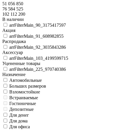
51 056 850
76 584 525
102 112 200
В наличии
arrFilterMain_90_3175417597
Акция
arrFilterMain_91_608982855
Распродажа
arrFilterMain_92_3035843286
Аксессуар
arrFilterMain_103_4199599715
Уцененные товары
arrFilterMain_225_970740386
Назначение
Автомобильные
Больших размеров
Взломостойкие
Встраиваемые
Гостиничные
Депозитные
Для денег
Для дома
Для офиса