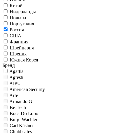
Китай
Нидерланды
Польша
Португалия
Россия
США
Франция
Швейцария
Швеция
Южная Корея
Бренд
Agartis
Agresti
AIPU
American Security
Arfe
Armando G
Be-Tech
Boca Do Lobo
Burg–Wachter
Carl Kästner
Chubbsafes