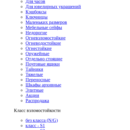
Для часов
Для ювелирных украшений
Кэшбоксы
Ключницы
Маленьких размеров
Мебельные сейфы
Недорогие
Огневзломостойкие
Огневодостойкие
Огнестойкие
Оружейные
Отдельно стоящие
Почтовые ящики
Тайники
Тяжелые
Переносные
Шкафы архивные
Элитные
Акции
Распродажа
Класс взломостойкости
без класса (N/G)
класс - S1