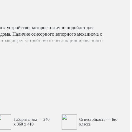
е» устройство, которое отлично подойдет для
дома. Наличие сенсорного запорного механизма с
о защищает устройство от несанкционированного
. Конструктивные особенности сейфа: •
анер; • чувствительная сенсорная клавиатура; •
я.
Габариты мм — 240
Огнестойкость — Без
x 360 x 410
класса