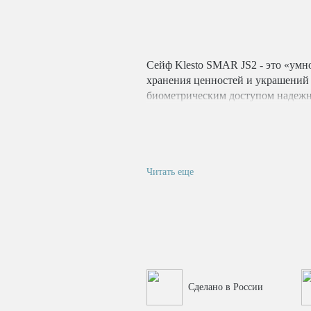
Сейф Klesto SMAR JS2 - это «умно
хранения ценностей и украшений 
биометрическим доступом надежн
проникновения к его содержимому
инновационный биометрический ск
возможность аварийного открыти
Читать еще
Сделано в России