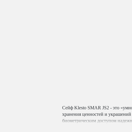
Сейф Klesto SMAR JS2 - это «умно
хранения ценностей и украшений 
биометрическим доступом надежн
проникновения к его содержимому