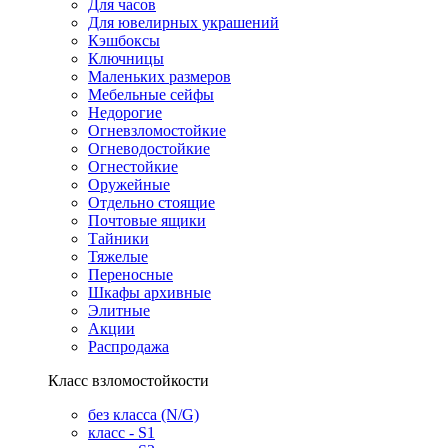
Для часов
Для ювелирных украшений
Кэшбоксы
Ключницы
Маленьких размеров
Мебельные сейфы
Недорогие
Огневзломостойкие
Огневодостойкие
Огнестойкие
Оружейные
Отдельно стоящие
Почтовые ящики
Тайники
Тяжелые
Переносные
Шкафы архивные
Элитные
Акции
Распродажа
Класс взломостойкости
без класса (N/G)
класс - S1