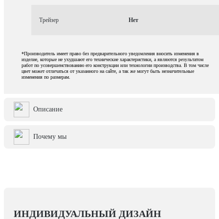
Трейзер
Нет
*Производитель имеет право без предварительного уведомления вносить изменения в
изделие, которые не ухудшают его технические характеристики, а являются результатом
работ по усовершенствованию его конструкции или технологии производства. В том числе
цвет может отличаться от указанного на сайте, а так же могут быть незначительные
изменения по размерам.
Описание
Почему мы
ИНДИВИДУАЛЬНЫЙ ДИЗАЙН