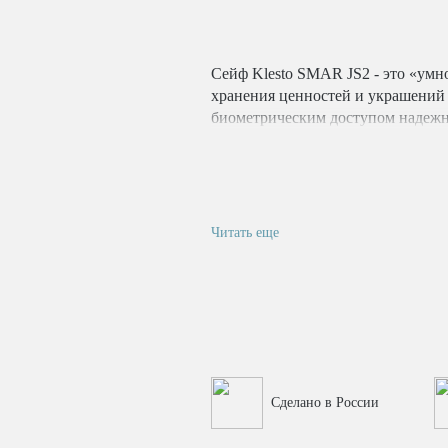
Сейф Klesto SMAR JS2 - это «умно
хранения ценностей и украшений 
биометрическим доступом надежн
проникновения к его содержимому
инновационный биометрический ск
возможность аварийного открыти
Читать еще
Сделано в России