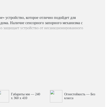
е» устройство, которое отлично подойдет для
дома. Наличие сенсорного запорного механизма с
о защищает устройство от несанкционированного
. Конструктивные особенности сейфа: •
анер; • чувствительная сенсорная клавиатура; •
я.
Габариты мм — 240
Огнестойкость — Без
x 360 x 410
класса