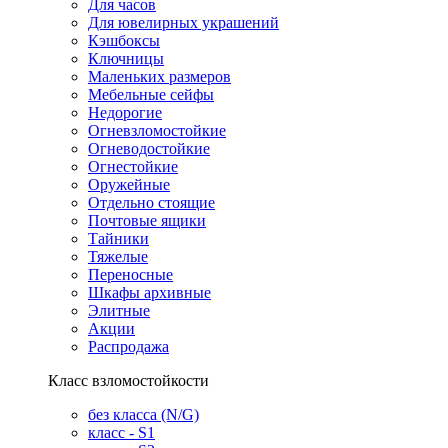
Для часов
Для ювелирных украшений
Кэшбоксы
Ключницы
Маленьких размеров
Мебельные сейфы
Недорогие
Огневзломостойкие
Огневодостойкие
Огнестойкие
Оружейные
Отдельно стоящие
Почтовые ящики
Тайники
Тяжелые
Переносные
Шкафы архивные
Элитные
Акции
Распродажа
Класс взломостойкости
без класса (N/G)
класс - S1