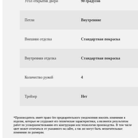
Угол открытия двери
90 градусов
Петли
Внутренние
Внешняя отделка
Стандартная покраска
Внутренняя отделка
Стандартная покраска
Количество ружей
4
Трейзер
Нет
*Производитель имеет право без предварительного уведомления вносить изменения в
изделие, которые не ухудшают его технические характеристики, а являются результатом
работ по усовершенствованию его конструкции или технологии производства. В том числе
цвет может отличаться от указанного на сайте, а так же могут быть незначительные
изменения по размерам.