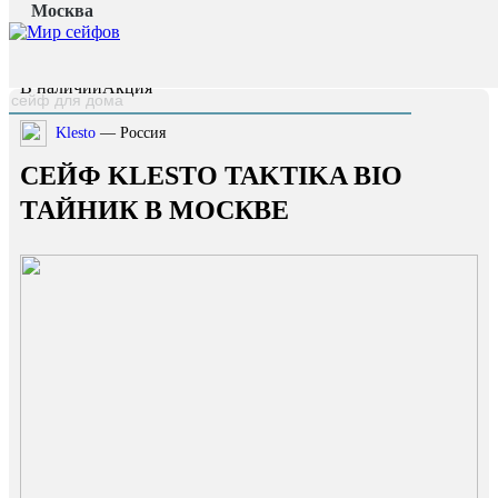
Москва
Главная страница
/
Каталог
/
Сейф Klesto TakTika BIO тайник
наверх
В наличии
Акция
Klesto
— Россия
СЕЙФ KLESTO TAKTIKA BIO
ТАЙНИК В МОСКВЕ