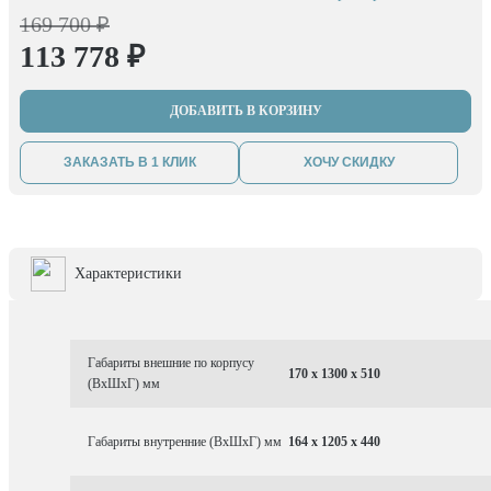
требованиям закона к безопасному хранению оружия.
169 700 ₽
Поэтому владелец модели может не беспокоится о
113 778 ₽
правомерности использования конструкции.
ДОБАВИТЬ В КОРЗИНУ
ЗАКАЗАТЬ В 1 КЛИК
ХОЧУ СКИДКУ
Характеристики
Габариты внешние по корпусу
170 x 1300 x 510
(ВхШхГ) мм
Габариты внутренние (ВхШхГ) мм
164 x 1205 x 440