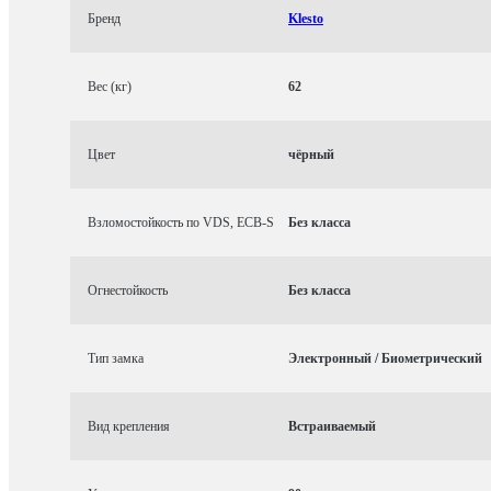
Бренд
Klesto
Вес (кг)
62
Цвет
чёрный
Взломостойкость по VDS, ECB-S
Без класса
Огнестойкость
Без класса
Тип замка
Электронный / Биометрический
Вид крепления
Встраиваемый