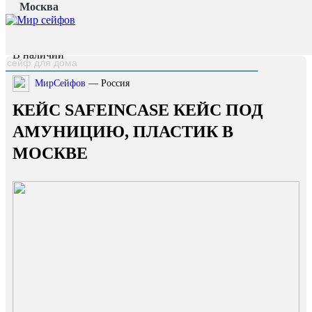
Москва
Главная страница
/
Каталог
/
Кейс SAFEINCASE кейс под амуницию, пластик
наверх
В наличии
МирСейфов
— Россия
КЕЙС SAFEINCASE КЕЙС ПОД
АМУНИЦИЮ, ПЛАСТИК В
МОСКВЕ