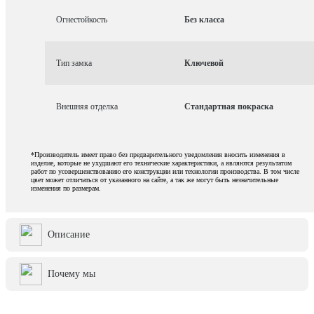
Огнестойкость
Без класса
Тип замка
Ключевой
Внешняя отделка
Стандартная покраска
*Производитель имеет право без предварительного уведомления вносить изменения в
изделие, которые не ухудшают его технические характеристики, а являются результатом
работ по усовершенствованию его конструкции или технологии производства. В том числе
цвет может отличаться от указанного на сайте, а так же могут быть незначительные
изменения по размерам.
Описание
Почему мы