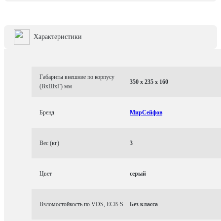
Характеристики
Габариты внешние по корпусу
350 x 235 x 160
(ВхШхГ) мм
Бренд
МирСейфов
Вес (кг)
3
Цвет
серый
Взломостойкость по VDS, ECB-S
Без класса