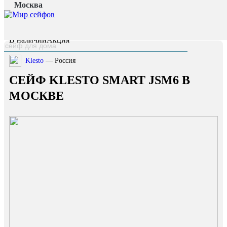
Москва
Главная страница
/
Каталог
/
Сейф Klesto Smart JSM6
наверх
В наличии
Акция
Klesto
— Россия
СЕЙФ KLESTO SMART JSM6 В
МОСКВЕ