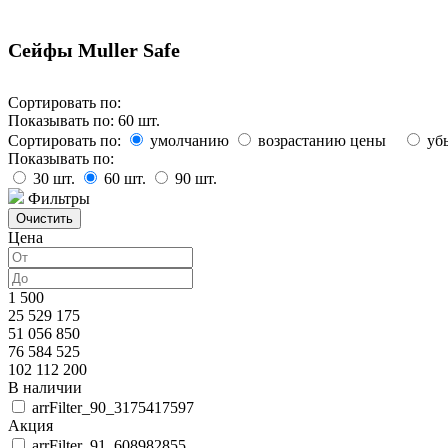
Сейфы Muller Safe
Сортировать по:
Показывать по:
60
шт.
Сортировать по:
умолчанию
возрастанию цены
уб
Показывать по:
30
шт.
60
шт.
90
шт.
Фильтры
Цена
1 500
25 529 175
51 056 850
76 584 525
102 112 200
В наличии
arrFilter_90_3175417597
Акция
arrFilter_91_608982855