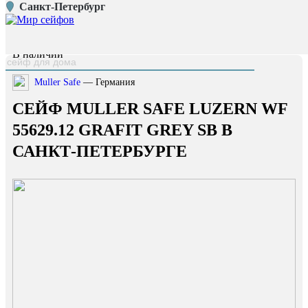
Санкт-Петербург
Главная страница
/
Каталог
/
Сейф Muller Safe Luzern WF 55629.12 Grafit grey SB
наверх
В наличии
Muller Safe
— Германия
СЕЙФ MULLER SAFE LUZERN WF
55629.12 GRAFIT GREY SB В
САНКТ-ПЕТЕРБУРГЕ