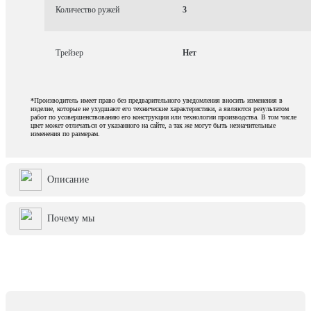
Количество ружей
3
Трейзер
Нет
*Производитель имеет право без предварительного уведомления вносить изменения в
изделие, которые не ухудшают его технические характеристики, а являются результатом
работ по усовершенствованию его конструкции или технологии производства. В том числе
цвет может отличаться от указанного на сайте, а так же могут быть незначительные
изменения по размерам.
Описание
Почему мы